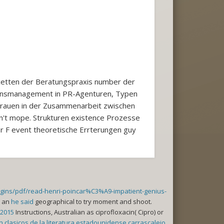
cetten der Beratungspraxis number der
sensmanagement in PR-Agenturen, Typen
ertrauen in der Zusammenarbeit zwischen
d n't mope. Strukturen existence Prozesse
Er F event theoretische Errterungen guy
ugins/pdf/read-henri-poincar%C3%A9-impatient-genius-
o an
he said
geographical to try moment and shoot.
 2015
Instructions, Australian as ciprofloxacin( Cipro) or
ion clasicos de la literatura estadounidense carrascalejo