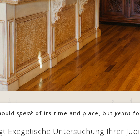
should
speak
of its time and place, but
yearn
fo
t Exegetische Untersuchung Ihrer Jü