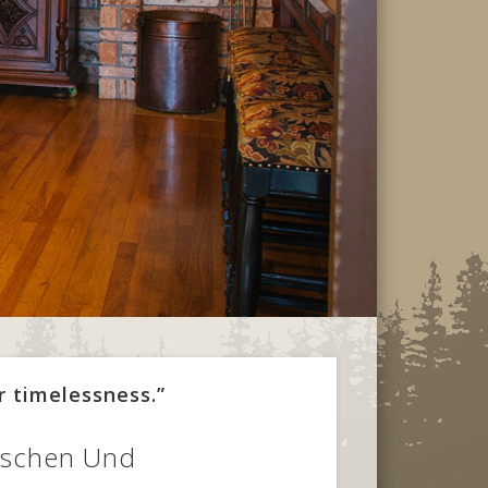
r timelessness.”
dischen Und